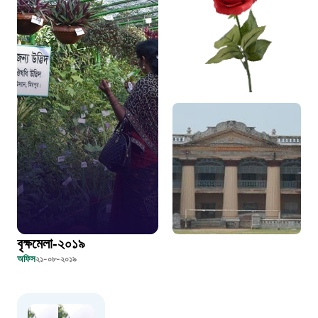
দুদক
১০২
দুর্যোগের আগাম বার্তা
১৬১২২
স্মার্ট ভূমি সেবা
১০৯৮
শিশু সহায়তা লাইন
বৃক্ষমেলা-২০১৯
অফিস
২১-০৮-২০১৯
১৬১০৯
বাংলাদেশ কর্মচারী কল্যাণ বোর্ড হটলাইন